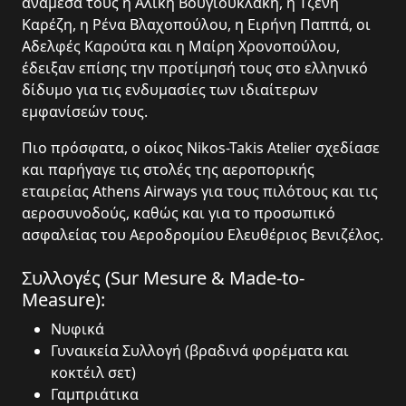
ανάμεσά τους η Αλίκη Βουγιουκλάκη, η Τζένη
Καρέζη, η Ρένα Βλαχοπούλου, η Ειρήνη Παππά, οι
Αδελφές Καρούτα και η Μαίρη Χρονοπούλου,
έδειξαν επίσης την προτίμησή τους στο ελληνικό
δίδυμο για τις ενδυμασίες των ιδιαίτερων
εμφανίσεών τους.
Πιο πρόσφατα, ο οίκος Nikos-Takis Atelier σχεδίασε
και παρήγαγε τις στολές της αεροπορικής
εταιρείας Athens Airways για τους πιλότους και τις
αεροσυνοδούς, καθώς και για το προσωπικό
ασφαλείας του Αεροδρομίου Ελευθέριος Βενιζέλος.
Συλλογές (Sur Mesure & Made-to-
Measure):
Νυφικά
Γυναικεία Συλλογή (βραδινά φορέματα και
κοκτέιλ σετ)
Γαμπριάτικα